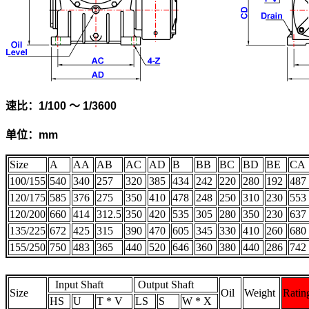
速比：1/100 ～ 1/3600
单位：mm
Size
A
AA
AB
AC
AD
B
BB
BC
BD
BE
CA
100/155
540
340
257
320
385
434
242
220
280
192
487
120/175
585
376
275
350
410
478
248
250
310
230
553
120/200
660
414
312.5
350
420
535
305
280
350
230
637
135/225
672
425
315
390
470
605
345
330
410
260
680
155/250
750
483
365
440
520
646
360
380
440
286
742
Input Shaft
Output Shaft
Size
Oil
Weight
Ratin
HS
U
T * V
LS
S
W * X