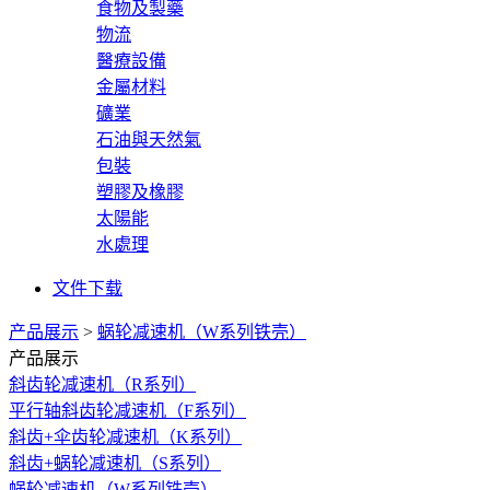
食物及製藥
物流
醫療設備
金屬材料
礦業
石油與天然氣
包裝
塑膠及橡膠
太陽能
水處理
文件下载
产品展示
>
蜗轮减速机（W系列铁壳）
产品展示
斜齿轮减速机（R系列）
平行轴斜齿轮减速机（F系列）
斜齿+伞齿轮减速机（K系列）
斜齿+蜗轮减速机（S系列）
蜗轮减速机（W系列铁壳）