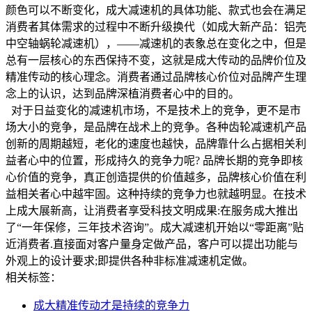
颜色可以不断变化，成大减速机的具体功能、款式也会在满足
消费者其体需求的过程中不断升级换代（如成大新产品：铝壳
中空轴蜗轮减速机），——减速机的表象总在变化之中，但是
总有一层核心的东西保持不变，这就是成大传动的品牌价位及
精准传动的核心理念。消费者通过品牌核心价位对品牌产生理
念上的认识，达到品牌深植消费者心中的目的。
对于日益变化的减速机市场，不是技术上的竞争，更不是市
场大小的竞争，是品牌在战术上的竞争。各种齿轮减速机产品
创新的周期越短，老化的速度也越快，品牌靠什么占据相关利
益者心中的位置，形成持久的竞争力呢? 品牌长期的竞争即核
心价值的竞争，真正创造提供的价值越多，品牌核心价值在利
益相关者心中越牢固。这种持续的竞争力也就越明显。在技术
上成大展新高，让消费者享受科技文明成果:在服务成大推出
了“一年保修，三年技术咨询”。成大减速机开始以“零距离”贴
近消费者.直接面对客户量身定做产品，客户可以提出功能与
外观上的设计要求;即提供各种非标准减速机定做。
相关标签：
成大精准传动才是持续的竞争力