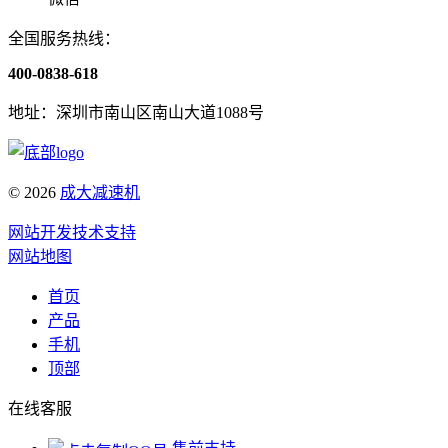
全国服务热线：
400-0838-618
地址：深圳市南山区南山大道1088号
© 2026
成大减速机
网站开发技术支持
网站地图
首页
产品
手机
顶部
在线客服