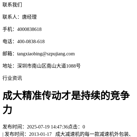
联系我们
联系人：唐经理
手机：4000838618
电话：400-0838-618
邮箱：tangxiaobing@szpujiang.com
地址：深圳市南山区南山大道1088号
行业资讯
成大精准传动才是持续的竞争
力
发布时间：2025-07-19 14:47:36
点击：
0
| 发布时间：2013-01-17
成大减速机的每一款减速机外包装、